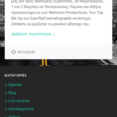
μας για τρεις διαδοχικές εμφανίσεις, 28 Φεβρουαρίου,
1 και 2 Μαρτίου σε Θεσσαλονίκη, Λάρισα και Αθήνα
προσκεκλημένοι των Melotron Productions, You Trip
Me Up και GuerillaCinematography αντίστοιχα.
Umberto ονομάζεται το μουσικό alterego του…
Διαβάστε περισσότερα →
2013/02/20
KΑΤΗΓΟΡΊΕΣ
Agenda
Blog
Live reviews
Uncategorized