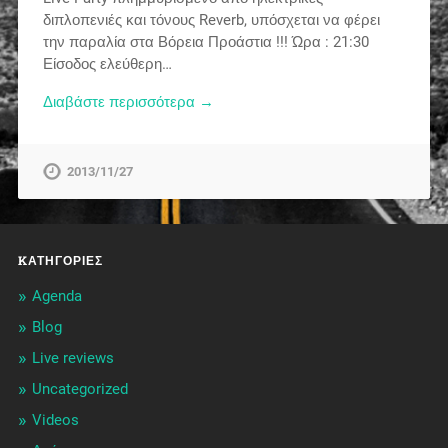
διπλοπενιές και τόνους Reverb, υπόσχεται να φέρει
την παραλία στα Βόρεια Προάστια !!! Ώρα : 21:30
Είσοδος ελεύθερη…
Διαβάστε περισσότερα →
2013/11/27
KΑΤΗΓΟΡΊΕΣ
Agenda
Blog
Live reviews
Uncategorized
Videos