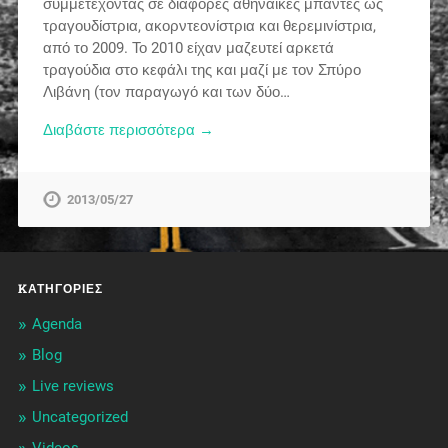
συμμετέχοντας σε διάφορες αθηναϊκές μπάντες ως
τραγουδίστρια, ακορντεονίστρια και θερεμινίστρια,
από το 2009. Το 2010 είχαν μαζευτεί αρκετά
τραγούδια στο κεφάλι της και μαζί με τον Σπύρο
Λιβάνη (τον παραγωγό και των δύο…
Διαβάστε περισσότερα →
2013/05/27
KΑΤΗΓΟΡΊΕΣ
Agenda
Blog
Live reviews
Uncategorized