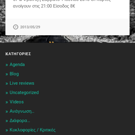
ανοίγουν στις 21:00 Είσοδος 8€
2013/05/29
KΑΤΗΓΟΡΊΕΣ
Agenda
Blog
Live reviews
Uncategorized
Videos
Ανάγνωση…
Διάφορα…
Κυκλοφορίες / Kριτικές