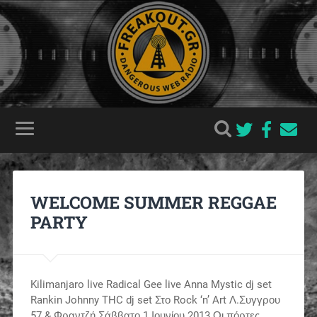
WELCOME SUMMER REGGAE
PARTY
Kilimanjaro live Radical Gee live Anna Mystic dj set
Rankin Johnny THC dj set Στο Rock ‘n’ Art Λ.Συγγρου
57 & Φραντζή Σάββατο 1 Ιουνίου 2013 Οι πόρτες