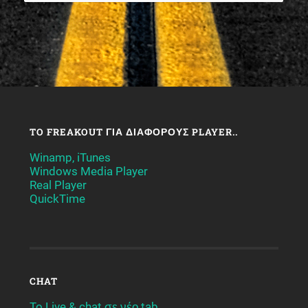
TO FREAKOUT ΓΙΑ ΔΙΆΦΟΡΟΥΣ PLAYER..
Winamp, iTunes
Windows Media Player
Real Player
QuickTime
CHAT
To Live & chat σε νέο tab