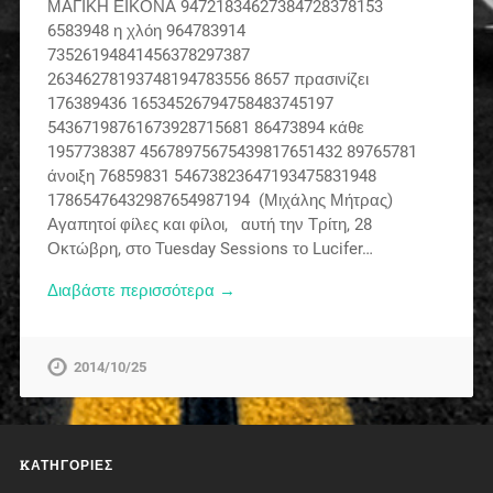
ΜΑΓΙΚΗ ΕΙΚΟΝΑ 94721834627384728378153
6583948 η χλόη 964783914
73526194841456378297387
26346278193748194783556 8657 πρασινίζει
176389436 16534526794758483745197
54367198761673928715681 86473894 κάθε
1957738387 45678975675439817651432 89765781
άνοιξη 76859831 54673823647193475831948
17865476432987654987194 (Μιχάλης Μήτρας)
Αγαπητοί φίλες και φίλοι, αυτή την Τρίτη, 28
Οκτώβρη, στο Tuesday Sessions το Lucifer…
Διαβάστε περισσότερα →
2014/10/25
KΑΤΗΓΟΡΊΕΣ