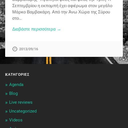
Σεπτεμβρίου η εκπομπή έχει αφιέρωμα στον μεγάλο
Μάρκο Βαμβακάρη. Από την Άνω Χώρα της Σύρου
στο…
Διαβάστε περισσότερα →
2013/09/16
KΑΤΗΓΟΡΊΕΣ
Agenda
Blog
Live reviews
Uncategorized
Videos