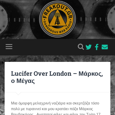
Lucifer Over London – Μάρκος,
ο Μέγας
Μια όμορφη μελαχρινή ναζιάρα και σκερτζόζα τόσο
πολύ με τυραννεί και μου κρατάει πόζα Μάρκος
Βαμβακάρης Αγαπητοί φίλες και φίλοι, την Τρίτη 17