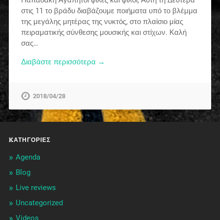
στις 11 το βράδυ διαβάζουμε ποιήματα υπό το βλέμμα
της μεγάλης μητέρας της νυκτός, στο πλαίσιο μίας
πειραματικής σύνθεσης μουσικής και στίχων. Καλή
σας…
Διαβάστε περισσότερα →
2018/04/28
KΑΤΗΓΟΡΊΕΣ
Agenda
Blog
Live reviews
Uncategorized
Videos