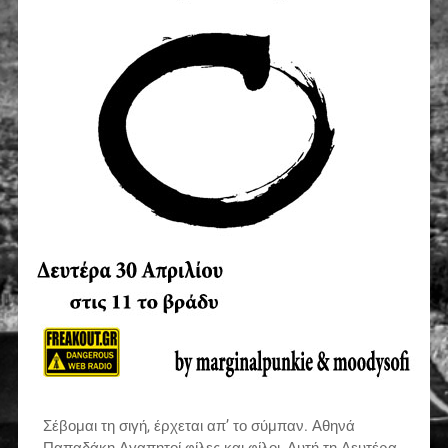
Σέβομαι τη σιγή, έρχεται απ’ το σύμπαν. Αθηνά
Παπαδάκη Αγαπητοί φίλες και φίλοι, Αυτή τη Δευτέρα