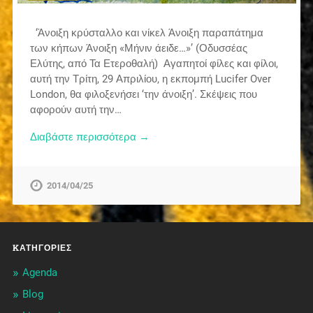
‘Άνοιξη κρύσταλλο και νίκελ Άνοιξη παραπάτημα
των κήπων Άνοιξη «Μήνιν άειδε…»’ (Οδυσσέας
Ελύτης, από Τα Ετεροθαλή) Αγαπητοί φίλες και φίλοι,
αυτή την Τρίτη, 29 Απριλίου, η εκπομπή Lucifer Over
London, θα φιλοξενήσει ‘την άνοιξη’. Σκέψεις που
αφορούν αυτή την…
Διαβάστε περισσότερα →
2014/04/25
KΑΤΗΓΟΡΊΕΣ
Agenda
Blog