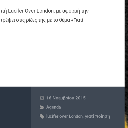
μπή Lucifer Over London, με αφορμή την
ψει στις ρίζες της με το θέμα «Γιατί
16 Νοεμβρίου 2015
Agenda
lucifer over London
,
γιατί ποίηση