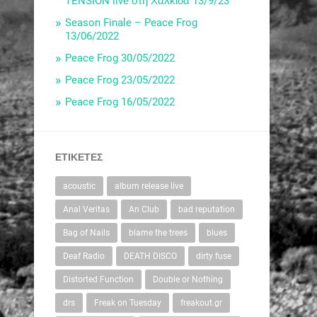
TENSION live στη Χαλκίδα 13/9/23
Season Finale – Peace Frog
13/06/2022
Peace Frog 30/05/2022
Peace Frog 23/05/2022
Peace Frog 16/05/2022
ΕΤΙΚΈΤΕΣ
acoustic
album release live
Anal Veritas
An Club
bad reputation
Bag of Nails
blame the trees
blues
Deaf Radio
DEATH DISCO
dirty fuse
Distorted Function
Double or Nothing
drs
Freak on Tuesday
freakout.gr