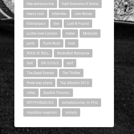
free entrance live
Half Gramme of Soma
heavy rock
interview
Jaw Bones
Kilimanjaro
live
Lost N Found
lucifer over London
metal
MrsHyde
party
Punk Rock
rock
ROCK N' ROLL
RocknRoll Romance
Salt
SIX D.O.G.S
surf
The Dead Dranks
The Thriller
three way plane
Top Albums 2013
video
Βραδιά Ποίησης
ΜΠΥΡΟΒΔΕΛΕΣ
εκπαιδεύοντας τη Ρίτα
παράξενο καφενείο
ποίηση