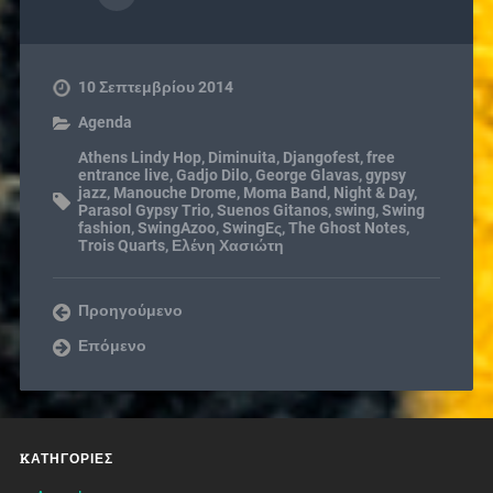
10 Σεπτεμβρίου 2014
Agenda
Athens Lindy Hop
,
Diminuita
,
Djangofest
,
free
entrance live
,
Gadjo Dilo
,
George Glavas
,
gypsy
jazz
,
Manouche Drome
,
Moma Band
,
Night & Day
,
Parasol Gypsy Trio
,
Suenos Gitanos
,
swing
,
Swing
fashion
,
SwingAzoo
,
SwingEς
,
The Ghost Notes
,
Trois Quarts
,
Ελένη Χασιώτη
Προηγούμενο
Επόμενο
KΑΤΗΓΟΡΊΕΣ