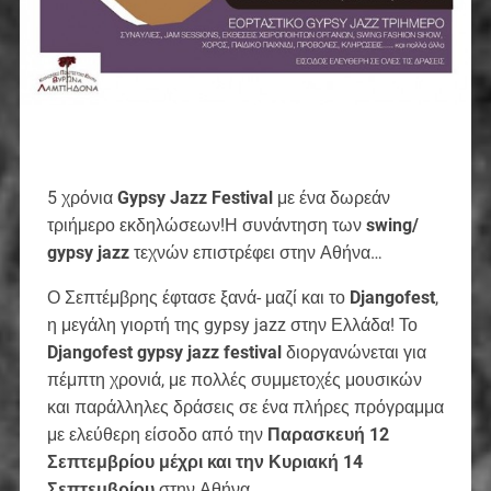
5 χρόνια
Gypsy Jazz Festival
με ένα δωρεάν
τριήμερο εκδηλώσεων!Η συνάντηση των
swing/
gypsy jazz
τεχνών επιστρέφει στην Αθήνα…
Ο Σεπτέμβρης έφτασε ξανά- μαζί και το
Djangofest
,
η μεγάλη γιορτή της gypsy jazz στην Ελλάδα! Το
Djangofest gypsy jazz festival
διοργανώνεται για
πέμπτη χρονιά, με πολλές συμμετοχές μουσικών
και παράλληλες δράσεις σε ένα πλήρες πρόγραμμα
με ελεύθερη είσοδο από την
Παρασκευή 12
Σεπτεμβρίου μέχρι και την Κυριακή 14
Σεπτεμβρίου
στην Αθήνα.