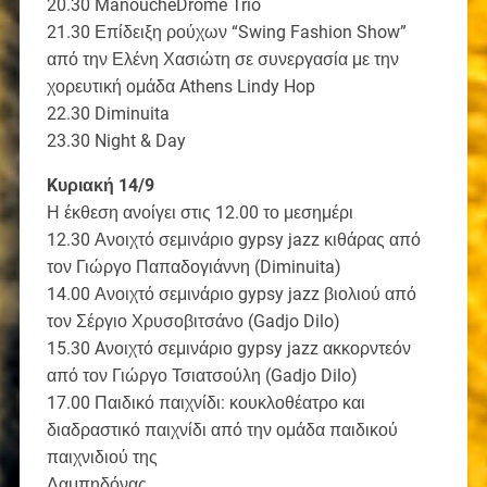
20.30 ManoucheDrome Trio
21.30 Επίδειξη ρούχων “Swing Fashion Show”
από την Ελένη Χασιώτη σε συνεργασία με την
χορευτική ομάδα Athens Lindy Hop
22.30 Diminuita
23.30 Night & Day
Kυριακή 14/9
Η έκθεση ανοίγει στις 12.00 το μεσημέρι
12.30 Ανοιχτό σεμινάριο gypsy jazz κιθάρας από
τον Γιώργο Παπαδογιάννη (Diminuita)
14.00 Ανοιχτό σεμινάριο gypsy jazz βιολιού από
τον Σέργιο Χρυσοβιτσάνο (Gadjo Dilo)
15.30 Aνοιχτό σεμινάριο gypsy jazz ακκορντεόν
από τον Γιώργο Τσιατσούλη (Gadjo Dilo)
17.00 Παιδικό παιχνίδι: κουκλοθέατρο και
διαδραστικό παιχνίδι από την ομάδα παιδικού
παιχνιδιού της
Λαμπηδόνας