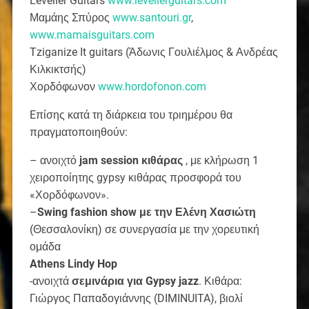
Leveller Guitars
www.levellerguitars.com
Μαμάης Σπύρος
www.santouri.gr
,
www.mamaisguitars.com
Tziganize Ιt guitars (Άδωνις Γουλιέλμος & Ανδρέας
Κιλκικτσής)
Χορδόφωνον
www.hordofonon.com
Eπίσης κατά τη διάρκεια του τριημέρου θα
πραγματοποιηθούν:
– ανοιχτό
jam session κιθάρας
, με κλήρωση 1
χειροποίητης gypsy κιθάρας προσφορά του
«Χορδόφωνον».
–
Swing fashion show με την Ελένη Χασιώτη
(Θεσσαλονίκη) σε συνεργασία με την χορευτική
ομάδα
Athens Lindy Hop
-ανοιχτά
σεμινάρια για Gypsy jazz
. Κιθάρα:
Γιώργος Παπαδογιάννης (DIMINUITA), βιολί