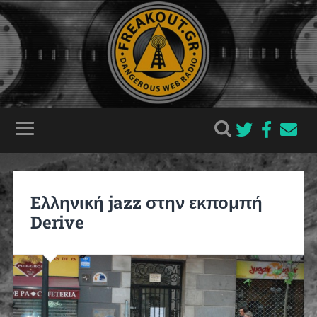
Eλληνική jazz στην εκπομπή
Derive