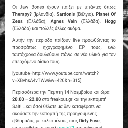
Οι Jaw Bones έχουν παίξει με μπάντες όπως
Therapy?
(Ιρλανδία),
Sardonis
(Βέλγιο),
Planet Of
Zeus
(Ελλάδα),
Agnes Vein
(Ελλάδα),
Hogg
(Ελλάδα) και πολλές άλλες ακόμα.
Αυτήν την περίοδο παίζουν live προωθώντας το
προσφάτως ηχογραφημένο ΕΡ τους, ενώ
ταυτόχρονα δουλεύουν πάνω σε νέο υλικό για τον
επερχόμενο δίσκο τους.
[youtube=http://www.youtube.com/watch?
v=XBvhsA4vTWw&w=420&h=315]
Περισσότερα την Πέμπτη 14 Νοεμβρίου και ώρα
20:00 – 22:00
στο freakout.gr και την εκπομπή
Salt! …και όσοi θέλατε μα δεν καταφέρατε να
ακούσετε την εκπομπή της προηγούμενης
εβδομάδας με καλεσμένους τους
Dirty Fuse
,
επισκεφθείτε το κανάλι
route72
στο mixcloud.