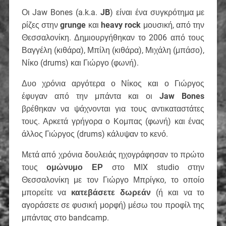
Οι Jaw Bones (a.k.a.
JB
) είναι ένα συγκρότημα με
ρίζες στην
grunge
και
heavy rock
μουσική, από την
Θεσσαλονίκη. Δημιουργήθηκαν το 2006 από τους
Βαγγέλη (κιθάρα), Μπίλη (κιθάρα), Μιχάλη (μπάσο),
Νίκο (drums) και Γιώργο (φωνή).
Δυο χρόνια αργότερα ο Νίκος και ο Γιώργος
έφυγαν από την μπάντα και οι
Jaw Bones
βρέθηκαν να ψάχνονται για τους αντικαταστάτες
τους.
Αρκετά γρήγορα ο Κομπας (φωνή) και ένας
άλλος Γιώργος (drums) κάλυψαν το κενό.
Μετά από χρόνια δουλειάς ηχογράφησαν το πρώτο
τους
ομώνυμο ΕΡ
στο MIX studio στην
Θεσσαλονίκη με τον Γιώργο Μπρίγκο, το οποίο
μπορείτε να
κατεβάσετε δωρεάν
(ή και να το
αγοράσετε σε φυσική μορφή) μέσω του προφίλ της
μπάντας στο bandcamp.