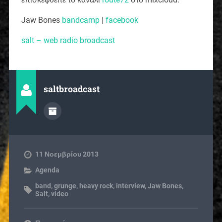
Jaw Bones
bandcamp
|
facebook
salt – web radio broadcast
saltbroadcast
11 Νοεμβρίου 2013
Agenda
band
,
grunge
,
heavy rock
,
interview
,
Jaw Bones
,
Salt
,
video